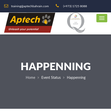
training@aptechbahrain.com
(+973) 1725 8088
HAPPENNING
Home
Event Status
Happenning