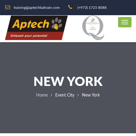
training@aptechbahrain.com
(+973) 1725 8088
NEW YORK
Home
Event City
New York